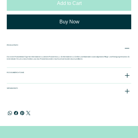
Add to Cart
Buy Now
PRODUKTINFO
Das ist ein Produktdetail. Füge hier Informationen zu deinem Produkt hinzu, z. B. Informationen zu Größen und Materialien sowie allgemeine Pflege- und Reinigungshinweise. Es
ist ein idealer Ort, um zu beschreiben, was das Produkt besonders macht und wie Kunden davon profitieren.
RÜCKGABERICHTLINIE
VERSANDINFO