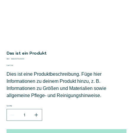
Das ist ein Produkt
SKU
SKU:
366615376135191
366615376135191
Price
CHF 7.50
Dies ist eine Produktbeschreibung. Füge hier
Informationen zu deinem Produkt hinzu, z. B.
Informationen zu Größen und Materialien sowie
allgemeine Pflege- und Reinigungshinweise.
Quantity