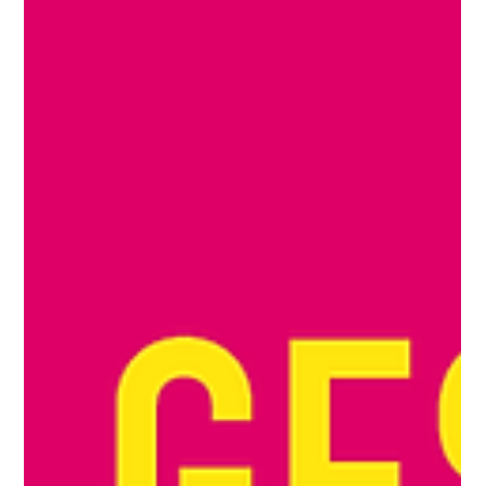
-
26. Sept. 2025
1 Min. Lesezeit
Früherkennung im Betrieb – Akzent
Prävention und Suchttherapie
unterstützt Unternehmen
Wir freuen uns, ein engagiertes Mitglied unseres Forums
vorstellen zu dürfen: Akzent Prävention und Suchttherapie. Seit
Beginn ist Akzent Teil des Forum BGM Zentralschweiz und
bringt wertvolle Expertise im Bereich Früherkennung von
Suchterkrankungen in Betrieben ein.