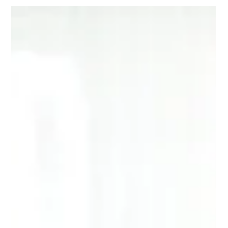
-
30. Sept. 2025
1 Min. Lesezeit
Die Kampagne «Wie geht’s dir?»
geht in die nächste Phase
Nachdem die Kampagne «Wie geht’s dir?» bisher für die
Wahrnehmung der eigenen Gefühle und das «Darüber
sprechen» sensibilisierte, rücken nun 6 Impulse ins Zentrum,
die nachweislich die Psyche stärken.